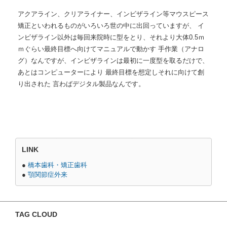
アクアライン、クリアライナー、インビザライン等マウスピース
矯正といわれるものがいろいろ世の中に出回っていますが、 イ
ンビザライン以外は毎回来院時に型をとり、それより大体0.5ｍ
ｍぐらい最終目標へ向けてマニュアルで動かす 手作業（アナロ
グ）なんですが、インビザラインは最初に一度型を取るだけで、
あとはコンピューターにより 最終目標を想定しそれに向けて創
り出された 言わばデジタル製品なんです。
LINK
●
橋本歯科・矯正歯科
●
顎関節症外来
TAG CLOUD