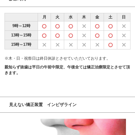
月
火
水
木
金
土
日
9時～12時
13時～15時
15時～17時
※木・日・祝祭日は終日休診とさせていただいております。
親知らず抜歯は平日の午前中限定、午後全ては矯正治療限定とさせて頂
きます。
見えない矯正装置 インビザライン