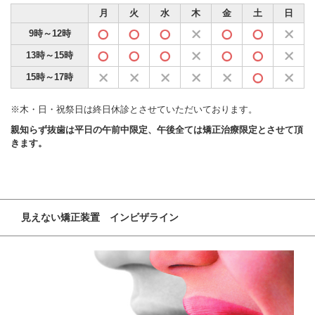
月
火
水
木
金
土
日
9時～12時
13時～15時
15時～17時
※木・日・祝祭日は終日休診とさせていただいております。
親知らず抜歯は平日の午前中限定、午後全ては矯正治療限定とさせて頂
きます。
見えない矯正装置 インビザライン