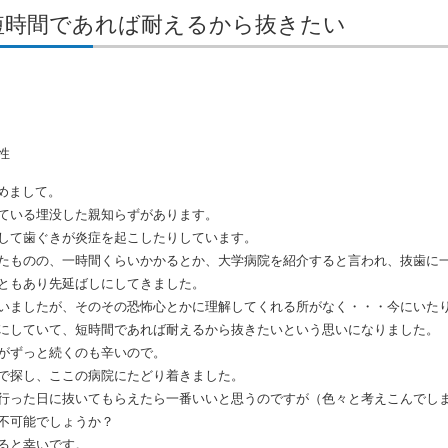
/22 短時間であれば耐えるから抜きたい
性
めまして。
ている埋没した親知らずがあります。
して歯ぐきが炎症を起こしたりしています。
ものの、一時間くらいかかるとか、大学病院を紹介すると言われ、抜歯に一
ともあり先延ばしにしてきました。
ましたが、そのその恐怖心とかに理解してくれる所がなく・・・今にいた
していて、短時間であれば耐えるから抜きたいという思いになりました。
がずっと続くのも辛いので。
で探し、ここの病院にたどり着きました。
った日に抜いてもらえたら一番いいと思うのですが（色々と考えこんでしま
不可能でしょうか？
ると幸いです。