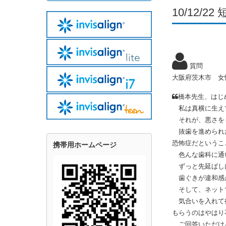
10/12
質問
大阪府茨木市 女
橋本先生、はじ
私は真横に生え
それが、悪さを
抜歯を進められた
恐怖症だというこ
携帯用ホームページ
色んな歯科に通い
ずっと先延ばしに
歯ぐきが違和感
そして、ネット
気合いを入れて行
もらうのはやはり
ご回答いただけ