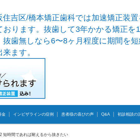
阪住吉区/橋本矯正歯科では加速矯正装置
ております。抜歯して3年かかる矯正を
、抜歯無しなら6〜8ヶ月程度に期間を
出来ます。
料金
インビザラインの症例
患者様の喜びの声
Q&A
初診相談の
2/22 短時間であれば耐えるから抜きたい