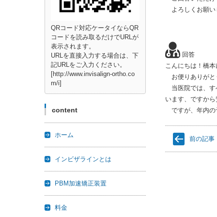
よろしくお願い
QRコード対応ケータイならQR
コードを読み取るだけでURLが
表示されます。
回答
URLを直接入力する場合は、下
記URLをご入力ください。
こんにちは！橋本
[http://www.invisalign-ortho.co
お便りありがと
m/i]
当医院では、すべ
います、ですから
content
ですが、年内の予
ホーム
前の記事
インビザラインとは
PBM加速矯正装置
料金