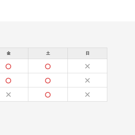
金
土
日