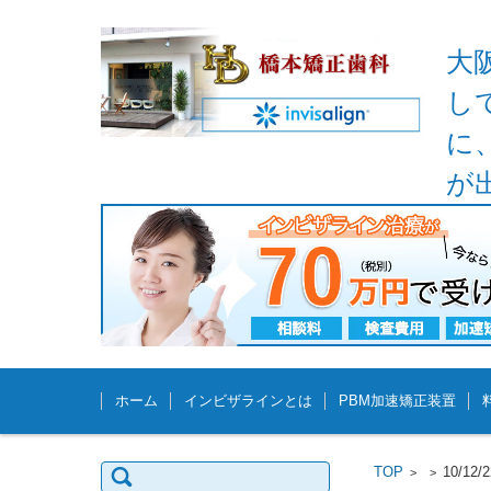
大
し
に
が
コンテンツに移動
ホーム
インビザラインとは
PBM加速矯正装置
検
TOP
10/1
>
>
索: