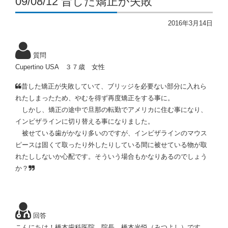
09/08/12 昔した矯正が失敗
2016年3月14日
質問
Cupertino USA ３７歳 女性
昔した矯正が失敗していて、ブリッジを必要ない部分に入れら
れたしまったため、やむを得ず再度矯正をする事に。
しかし、矯正の途中で旦那の転勤でアメリカに住む事になり、
インビザラインに切り替える事になりました。
被せている歯がかなり多いのですが、インビザラインのマウス
ピースは固くて取ったり外したりしている間に被せている物が取
れたししないか心配です。そういう場合もかなりあるのでしょう
か？
回答
こんにちは！橋本歯科医院 院長 橋本光悦（みつよし）です。