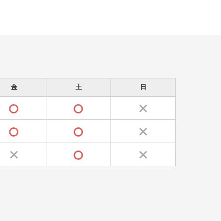
金
土
日