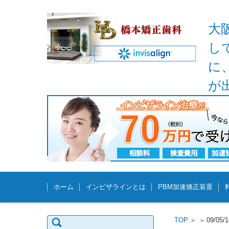
大
し
に
が
コンテンツに移動
ホーム
インビザラインとは
PBM加速矯正装置
検
TOP
09/
>
>
索: