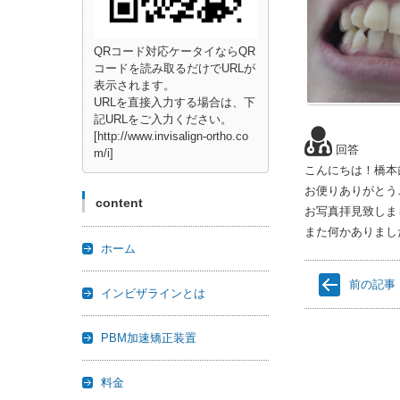
QRコード対応ケータイならQR
コードを読み取るだけでURLが
表示されます。
URLを直接入力する場合は、下
記URLをご入力ください。
[http://www.invisalign-ortho.co
回答
m/i]
こんにちは！橋本
お便りありがとう
content
お写真拝見致しま
また何かありまし
ホーム
前の記事
インビザラインとは
PBM加速矯正装置
料金