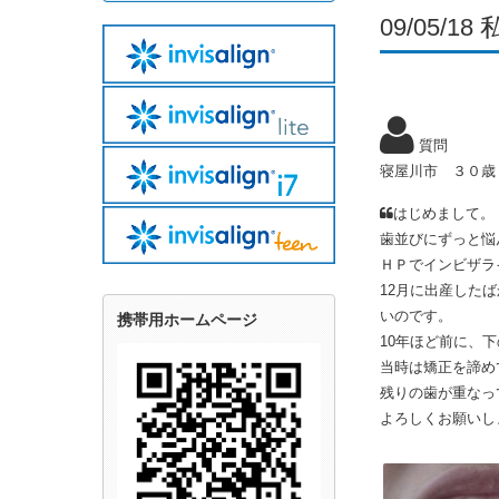
09/05
質問
寝屋川市 ３０歳
はじめまして。
歯並びにずっと悩
ＨＰでインビザラ
12月に出産した
いのです。
携帯用ホームページ
10年ほど前に、
当時は矯正を諦め
残りの歯が重なっ
よろしくお願いし