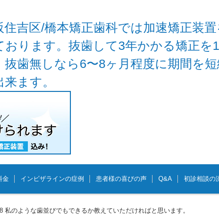
阪住吉区/橋本矯正歯科では加速矯正装置
ております。抜歯して3年かかる矯正を
、抜歯無しなら6〜8ヶ月程度に期間を
出来ます。
料金
インビザラインの症例
患者様の喜びの声
Q&A
初診相談の
05/18 私のような歯並びでもできるか教えていただければと思います。