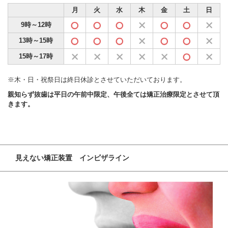
月
火
水
木
金
土
日
9時～12時
13時～15時
15時～17時
※木・日・祝祭日は終日休診とさせていただいております。
親知らず抜歯は平日の午前中限定、午後全ては矯正治療限定とさせて頂
きます。
見えない矯正装置 インビザライン