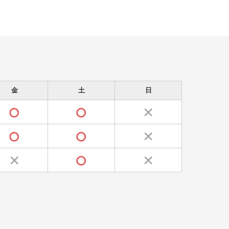
金
土
日