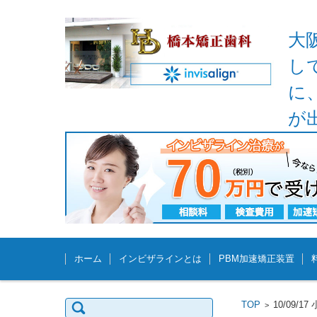
大
し
に
が
コンテンツに移動
ホーム
インビザラインとは
PBM加速矯正装置
検
TOP
10/09
>
索: