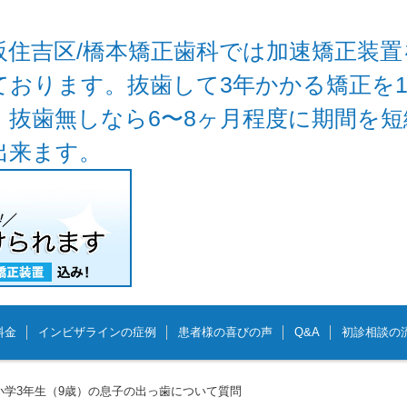
阪住吉区/橋本矯正歯科では加速矯正装置
ております。抜歯して3年かかる矯正を
、抜歯無しなら6〜8ヶ月程度に期間を
出来ます。
料金
インビザラインの症例
患者様の喜びの声
Q&A
初診相談の
/17 小学3年生（9歳）の息子の出っ歯について質問