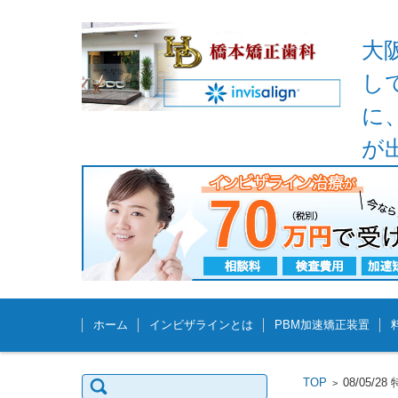
大
し
に
が
コンテンツに移動
ホーム
インビザラインとは
PBM加速矯正装置
検
TOP
08/05
>
索: