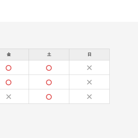
金
土
日