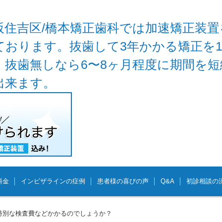
阪住吉区/橋本矯正歯科では加速矯正装置
ております。抜歯して3年かかる矯正を
、抜歯無しなら6〜8ヶ月程度に期間を
出来ます。
料金
インビザラインの症例
患者様の喜びの声
Q&A
初診相談の
/28 特別な検査費などかかるのでしょうか？